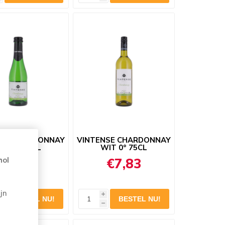
NSE CHARDONNAY
VINTENSE CHARDONNAY
IT 0° 20CL
WIT 0° 75CL
hol
€2,24
€7,83
jn
i
h