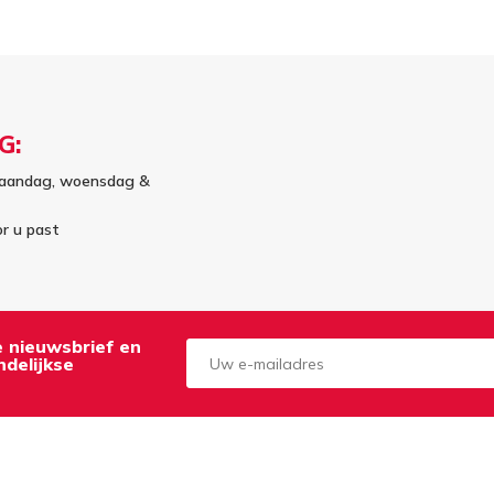
G:
aandag, woensdag &
or u past
de nieuwsbrief en
delijkse
Aanmelden
Opzeggen