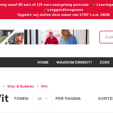
ering vanaf 80 euro of 125 euro naargelang postcode
✔
Levering
✔
Leeggoedterugname
Opgelet: wij sluiten deze zomer van 17/07 t.e.m. 04/08
HOME
WAAROM DRINXIT?
ZOEK
e
Wijn & Bubbels
Wit
it
TONEN
PER PAGINA
SORTE