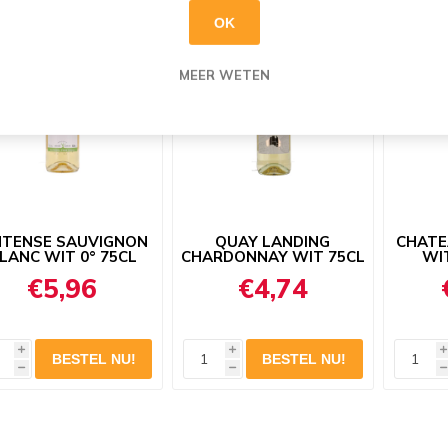
OK
MEER WETEN
NTENSE SAUVIGNON
QUAY LANDING
CHATE
LANC WIT 0° 75CL
CHARDONNAY WIT 75CL
WIT
€5,96
€4,74
i
i
i
h
h
h