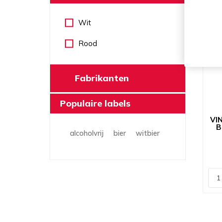
Wit
Rood
Fabrikanten
Populaire labels
VI
B
alcoholvrij
bier
witbier