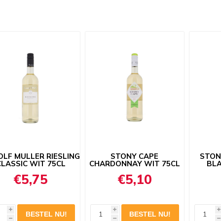
LF MULLER RIESLING
STONY CAPE
STON
CLASSIC WIT 75CL
CHARDONNAY WIT 75CL
BLA
€5,75
€5,10
i
i
i
h
h
h