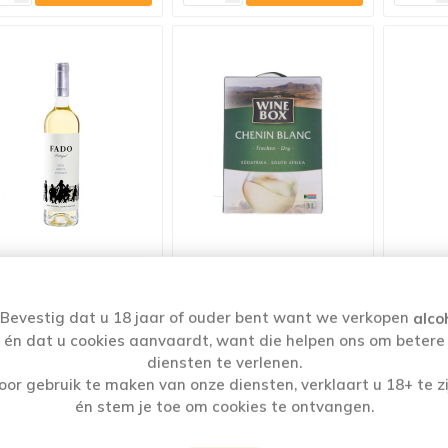
JN FADO WIT 75CL
WINE BOX CHENIN BLANC
VINTE
ZUID AFRIKA WIT 3L
W
Bevestig dat u 18 jaar of ouder bent want we verkopen
alco
€7,95
€12,53
én dat u cookies aanvaardt, want die helpen ons om betere
diensten te verlenen.
oor gebruik te maken van onze diensten, verklaart u 18+ te zi
i
i
i
én stem je toe om cookies te ontvangen.
h
h
h