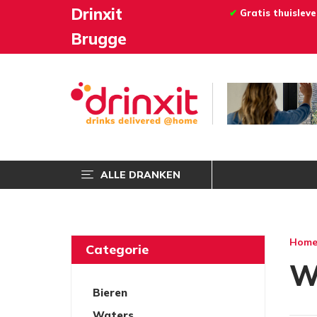
Drinxit
✔
Gratis thuislev
Brugge
ALLE DRANKEN
Hom
Categorie
W
Bieren
Waters