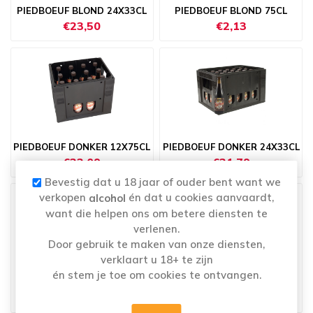
PIEDBOEUF BLOND 24X33CL
PIEDBOEUF BLOND 75CL
€23,50
€2,13
PIEDBOEUF DONKER 12X75CL
PIEDBOEUF DONKER 24X33CL
€22,09
€21,79
Bevestig dat u 18 jaar of ouder bent want we
verkopen
én dat u cookies aanvaardt,
alcohol
want die helpen ons om betere diensten te
verlenen.
Door gebruik te maken van onze diensten,
verklaart u 18+ te zijn
én stem je toe om cookies te ontvangen.
PIEDBOEUF DONKER 75CL
PIEDBOEUF TRIPLE 12X75CL
€2,10
€33,30