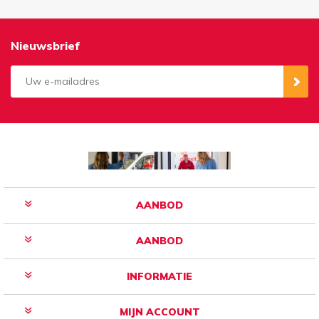
Nieuwsbrief
Aanmelden
Opzeggen
AANBOD
AANBOD
INFORMATIE
MIJN ACCOUNT