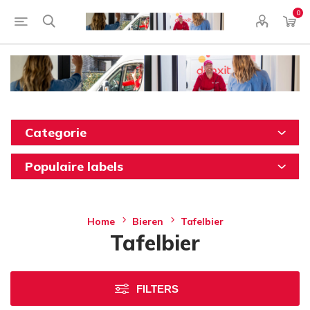
0
Categorie
Populaire labels
Home
Bieren
Tafelbier
Tafelbier
FILTERS