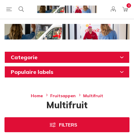
0
Categorie
Populaire labels
Home
Fruitsappen
Multifruit
Multifruit
FILTERS