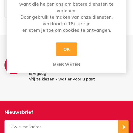
want die helpen ons om betere diensten te
WELDENHOF ACE AV 6X1L
verlenen.
€13,45
Door gebruik te maken van onze diensten,
verklaart u 18+ te zijn
én stem je toe om cookies te ontvangen.
OK
THUISLEVERING:
MEER WETEN
Leveringsmomenten op maandag, woensdag
& vrijdag
Vrij te kiezen - wat er voor u past
Nieuwsbrief