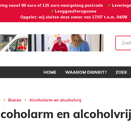
ering vanaf 80 euro of 125 euro naargelang postcode
✔
Levering
✔
Leeggoedterugname
Opgelet: wij sluiten deze zomer van 17/07 t.e.m. 04/08
HOME
WAAROM DRINXIT?
ZOEK
e
Bieren
Alcoholarm en alcoholvrij
lcoholarm en alcoholvri