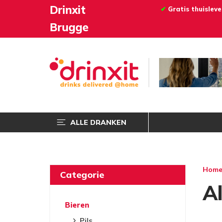
Drinxit
✔
Gratis thuislev
Brugge
ALLE DRANKEN
Hom
Categorie
A
Bieren
Pils