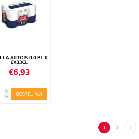
LLA ARTOIS 0.0 BLIK
6X33CL
€6,93
i
h
1
2