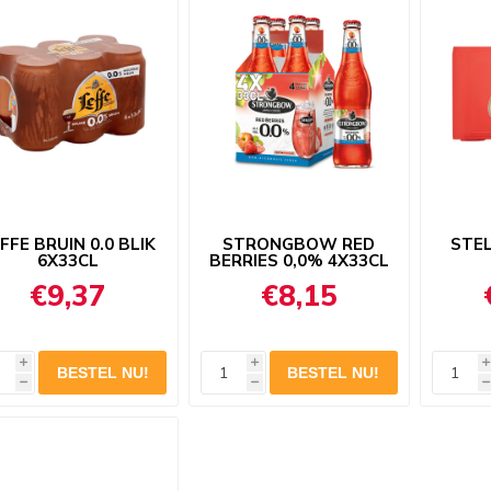
FFE BRUIN 0.0 BLIK
STRONGBOW RED
STEL
6X33CL
BERRIES 0,0% 4X33CL
€9,37
€8,15
i
i
i
h
h
h