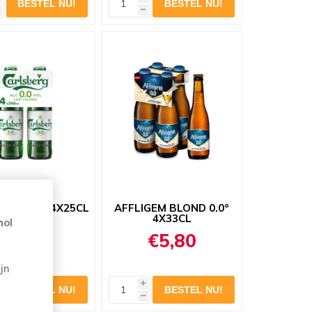
h
ERG 0,0° 4X25CL
AFFLIGEM BLOND 0.0°
4X33CL
hol
€4,25
€5,80
jn
i
h