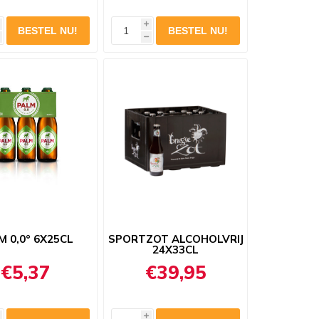
i
h
M 0,0° 6X25CL
SPORTZOT ALCOHOLVRIJ
24X33CL
€5,37
€39,95
i