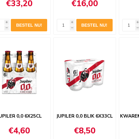
€33,20
€16,00
i
i
i
h
h
h
UPILER 0,0 6X25CL
JUPILER 0,0 BLIK 6X33CL
KWAREM
€4,60
€8,50