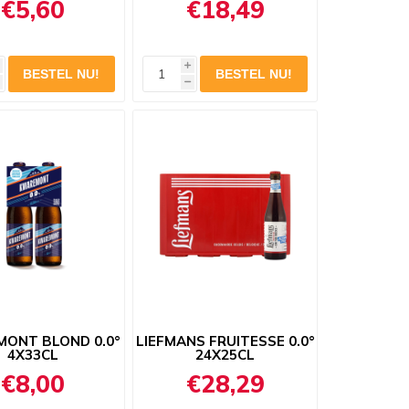
€5,60
€18,49
i
h
ONT BLOND 0.0°
LIEFMANS FRUITESSE 0.0°
4X33CL
24X25CL
€8,00
€28,29