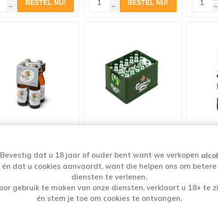
h
h
h
RTZOT ALCOHOLVRIJ
CARLSBERG 0,0° 24X25CL
CARLSB
4X33CL
Bevestig dat u 18 jaar of ouder bent want we verkopen
alco
€6,69
€23,25
én dat u cookies aanvaardt, want die helpen ons om betere
diensten te verlenen.
oor gebruik te maken van onze diensten, verklaart u 18+ te zi
én stem je toe om cookies te ontvangen.
i
i
i
h
h
h