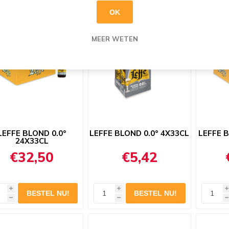
OK
MEER WETEN
LEFFE BLOND 0.0°
LEFFE BLOND 0.0° 4X33CL
LEFFE B
24X33CL
€32,50
€5,42
i
i
i
h
h
h