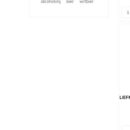
alcoholvrij
bier
witbier
LIEF