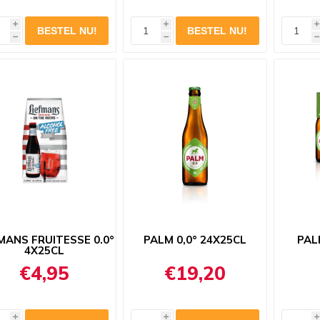
i
i
i
h
h
h
MANS FRUITESSE 0.0°
PALM 0,0° 24X25CL
PAL
4X25CL
€4,95
€19,20
i
i
i