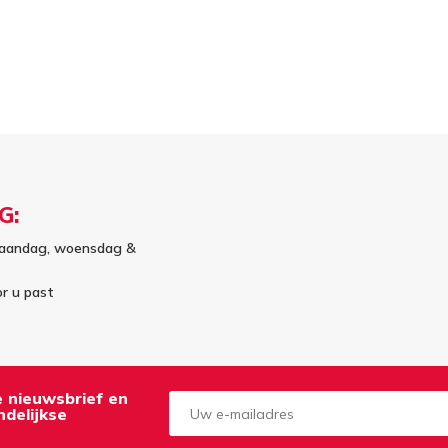
G:
aandag, woensdag &
or u past
de nieuwsbrief en
delijkse