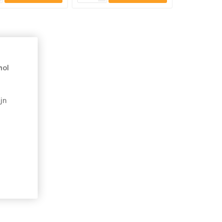
hol
jn