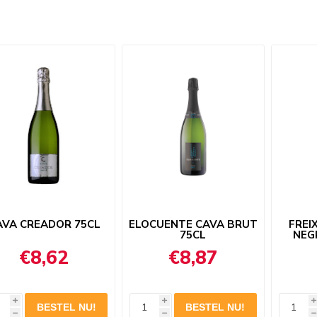
AVA CREADOR 75CL
ELOCUENTE CAVA BRUT
FREI
75CL
NEG
€8,62
€8,87
i
i
i
h
h
h