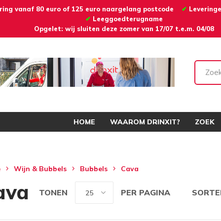
ering vanaf 80 euro of 125 euro naargelang postcode
✔
Levering
✔
Leeggoedterugname
Opgelet: wij sluiten deze zomer van 17/07 t.e.m. 04/08
HOME
WAAROM DRINXIT?
ZOEK
e
Wijn & Bubbels
Bubbels
Cava
ava
TONEN
PER PAGINA
SORTE