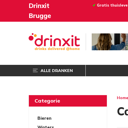
Drinxit
✔
Gratis thuislev
Brugge
ALLE DRANKEN
Hom
Categorie
C
Bieren
Waters