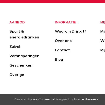
Aanmelden
Opzeggen
AANBOD
INFORMATIE
MI
Sport &
Waarom Drinxit?
Mi
energiedranken
Over ons
Wi
Zuivel
Contact
Mi
Versnaperingen
Blog
Geschenken
Overige
Powered by
nopCommerce
Designed by
Booze Business