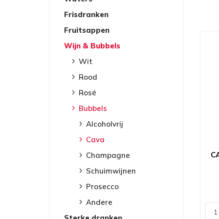
Frisdranken
Fruitsappen
Wijn & Bubbels
Wit
Rood
Rosé
Bubbels
Alcoholvrij
Cava
C
Champagne
Schuimwijnen
Prosecco
Andere
Sterke dranken