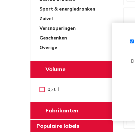
Sport & energiedranken
Zuivel
Versnaperingen
Geschenken
Overige
D
Volume
F
R
0,20 l
Fabrikanten
Populaire labels