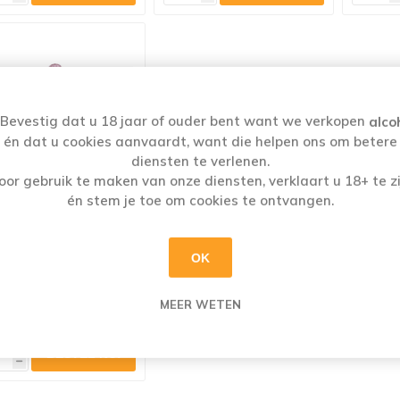
Bevestig dat u 18 jaar of ouder bent want we verkopen
alco
én dat u cookies aanvaardt, want die helpen ons om betere
diensten te verlenen.
oor gebruik te maken van onze diensten, verklaart u 18+ te zi
én stem je toe om cookies te ontvangen.
REIXENET CORDON
OK
OSADO CAVA 75CL
€9,50
MEER WETEN
i
h