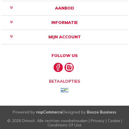
AANBOD
INFORMATIE
MIJN ACCOUNT
FOLLOW US
BETAALOPTIES
Powered by
nopCommerce
Designed by
Booze Business
© 2026 Drinxit. Alle rechten voorbehouden |
Privacy
|
Cookie
|
Conditions Of Use