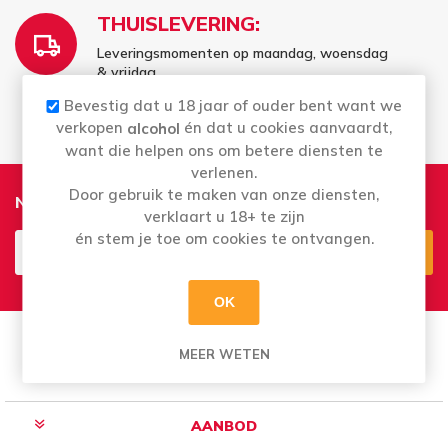
THUISLEVERING:
Leveringsmomenten op maandag, woensdag
& vrijdag
Vrij te kiezen - wat er voor u past
Bevestig dat u 18 jaar of ouder bent want we
verkopen
én dat u cookies aanvaardt,
alcohol
want die helpen ons om betere diensten te
verlenen.
Door gebruik te maken van onze diensten,
Nieuwsbrief
verklaart u 18+ te zijn
én stem je toe om cookies te ontvangen.
Aanmelden
Opzeggen
OK
MEER WETEN
AANBOD