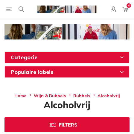
0
Categorie
Populaire labels
Home
Wijn & Bubbels
Bubbels
Alcoholvrij
Alcoholvrij
FILTERS