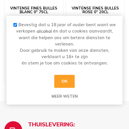
VINTENSE FINES BULLES
VINTENSE FINES BULLES
BLANC 0° 75CL
ROSE 0° 20CL
€6,45
€1,91
Bevestig dat u 18 jaar of ouder bent want we
verkopen
én dat u cookies aanvaardt,
alcohol
want die helpen ons om betere diensten te
verlenen.
Door gebruik te maken van onze diensten,
verklaart u 18+ te zijn
én stem je toe om cookies te ontvangen.
VINTENSE FINES BULLES
ROSE 0° 75CL
€6,05
OK
MEER WETEN
THUISLEVERING: