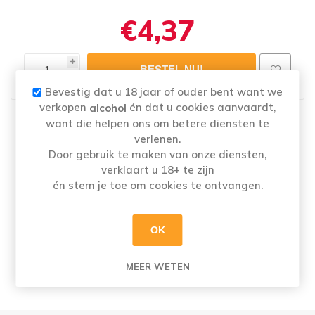
€4,37
i
h
Bevestig dat u 18 jaar of ouder bent want we
verkopen
én dat u cookies aanvaardt,
alcohol
want die helpen ons om betere diensten te
Naam
: TAO ROSEHIP KOMBUCHA BLIK 4X25CL
verlenen.
Merk:
TAO
Door gebruik te maken van onze diensten,
Categorie: Overige
verklaart u 18+ te zijn
Alcoholpercentage
: 0,0%
én stem je toe om cookies te ontvangen.
OK
TAO Botanical Drink, drank op basis van fruit
en plantaardige extracten verrijkt met
MEER WETEN
vitaminen