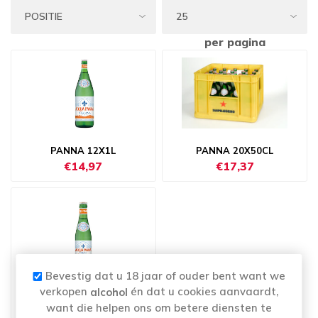
per pagina
PANNA 12X1L
PANNA 20X50CL
€14,97
€17,37
Bevestig dat u 18 jaar of ouder bent want we
PANNA 24X25CL
verkopen
én dat u cookies aanvaardt,
alcohol
€16,65
want die helpen ons om betere diensten te