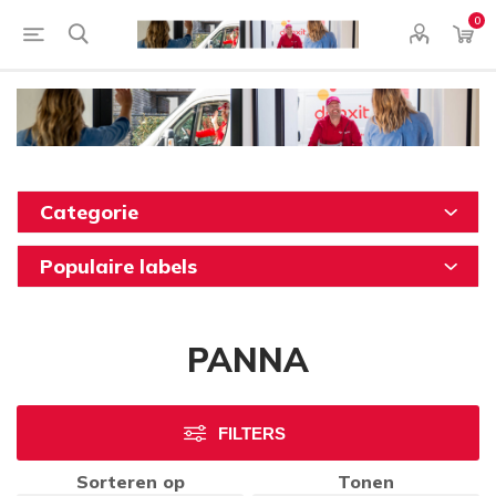
0
Categorie
Populaire labels
PANNA
FILTERS
Sorteren op
Tonen