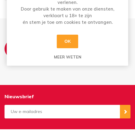
verlenen.
Door gebruik te maken van onze diensten,
verklaart u 18+ te zijn
én stem je toe om cookies te ontvangen.
THUISLEVERING:
OK
Leveringsmomenten op maandag, woensdag
MEER WETEN
& vrijdag
Vrij te kiezen - wat er voor u past
Nieuwsbrief
Aanmelden
Opzeggen