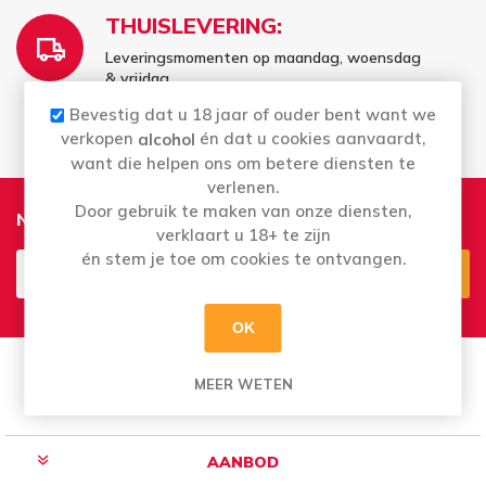
THUISLEVERING:
Leveringsmomenten op maandag, woensdag
& vrijdag
Vrij te kiezen - wat er voor u past
Bevestig dat u 18 jaar of ouder bent want we
verkopen
én dat u cookies aanvaardt,
alcohol
want die helpen ons om betere diensten te
verlenen.
Door gebruik te maken van onze diensten,
Nieuwsbrief
verklaart u 18+ te zijn
én stem je toe om cookies te ontvangen.
Aanmelden
Opzeggen
OK
MEER WETEN
AANBOD