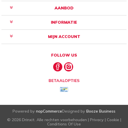
AANBOD
INFORMATIE
MIJN ACCOUNT
FOLLOW US
BETAALOPTIES
Powered by
nopCommerce
Designed by
Booze Business
© 2026 Drinxit. Alle rechten voorbehouden |
Privacy
|
Cookie
|
Conditions Of Use