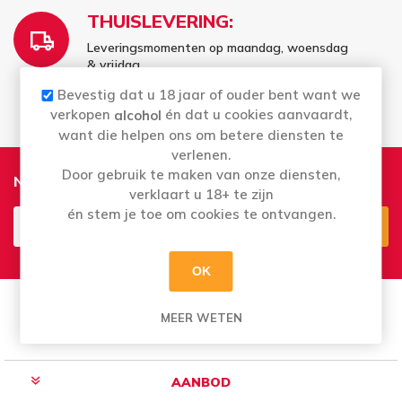
THUISLEVERING:
Leveringsmomenten op maandag, woensdag
& vrijdag
Vrij te kiezen - wat er voor u past
Bevestig dat u 18 jaar of ouder bent want we
verkopen
én dat u cookies aanvaardt,
alcohol
want die helpen ons om betere diensten te
verlenen.
Door gebruik te maken van onze diensten,
Nieuwsbrief
verklaart u 18+ te zijn
én stem je toe om cookies te ontvangen.
Aanmelden
Opzeggen
OK
MEER WETEN
AANBOD