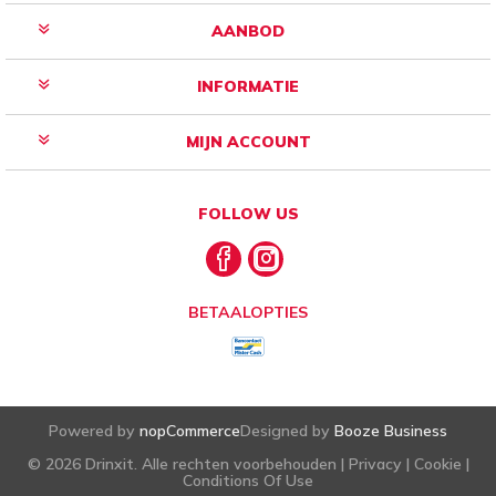
AANBOD
INFORMATIE
MIJN ACCOUNT
FOLLOW US
BETAALOPTIES
Powered by
nopCommerce
Designed by
Booze Business
© 2026 Drinxit. Alle rechten voorbehouden |
Privacy
|
Cookie
|
Conditions Of Use