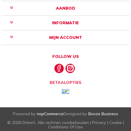
AANBOD
INFORMATIE
MIJN ACCOUNT
FOLLOW US
BETAALOPTIES
Powered by
nopCommerce
Designed by
Booze Business
© 2026 Drinxit. Alle rechten voorbehouden |
Privacy
|
Cookie
|
Conditions Of Use