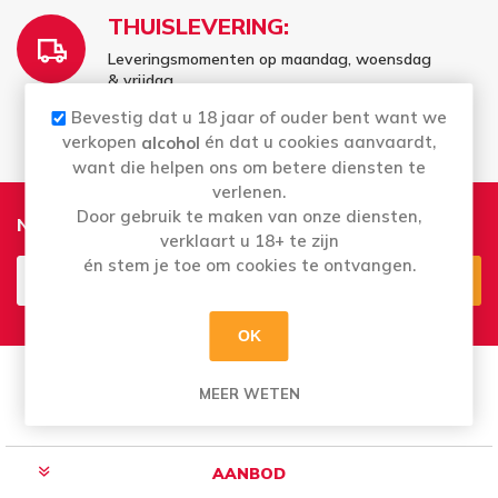
THUISLEVERING:
Leveringsmomenten op maandag, woensdag
& vrijdag
Vrij te kiezen - wat er voor u past
Bevestig dat u 18 jaar of ouder bent want we
verkopen
én dat u cookies aanvaardt,
alcohol
want die helpen ons om betere diensten te
verlenen.
Door gebruik te maken van onze diensten,
Nieuwsbrief
verklaart u 18+ te zijn
én stem je toe om cookies te ontvangen.
Aanmelden
Opzeggen
OK
MEER WETEN
AANBOD