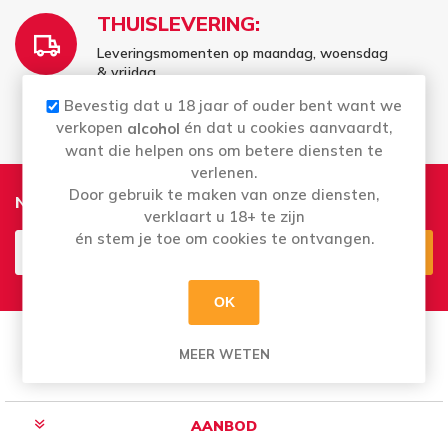
THUISLEVERING:
Leveringsmomenten op maandag, woensdag
& vrijdag
Vrij te kiezen - wat er voor u past
Bevestig dat u 18 jaar of ouder bent want we
verkopen
én dat u cookies aanvaardt,
alcohol
want die helpen ons om betere diensten te
verlenen.
Door gebruik te maken van onze diensten,
Nieuwsbrief
verklaart u 18+ te zijn
én stem je toe om cookies te ontvangen.
Aanmelden
Opzeggen
OK
MEER WETEN
AANBOD