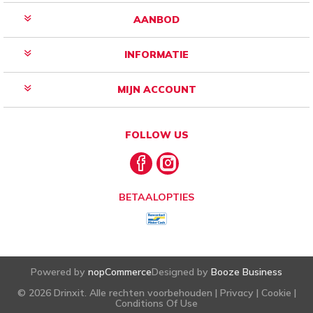
AANBOD
INFORMATIE
MIJN ACCOUNT
FOLLOW US
BETAALOPTIES
Powered by
nopCommerce
Designed by
Booze Business
© 2026 Drinxit. Alle rechten voorbehouden |
Privacy
|
Cookie
|
Conditions Of Use