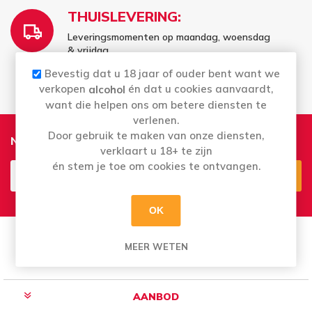
THUISLEVERING:
Leveringsmomenten op maandag, woensdag
& vrijdag
Vrij te kiezen - wat er voor u past
Bevestig dat u 18 jaar of ouder bent want we
verkopen
én dat u cookies aanvaardt,
alcohol
want die helpen ons om betere diensten te
verlenen.
Door gebruik te maken van onze diensten,
Nieuwsbrief
verklaart u 18+ te zijn
én stem je toe om cookies te ontvangen.
Aanmelden
Opzeggen
OK
MEER WETEN
AANBOD