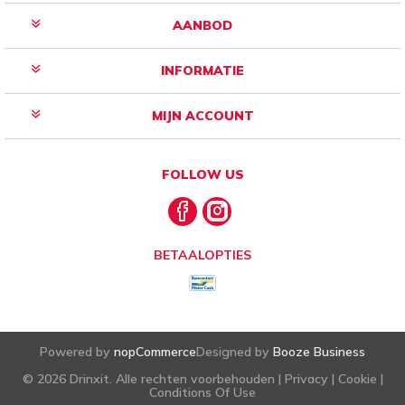
AANBOD
INFORMATIE
MIJN ACCOUNT
FOLLOW US
BETAALOPTIES
Powered by
nopCommerce
Designed by
Booze Business
© 2026 Drinxit. Alle rechten voorbehouden |
Privacy
|
Cookie
|
Conditions Of Use