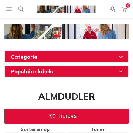
0
Categorie
Populaire labels
ALMDUDLER
FILTERS
Sorteren op
Tonen