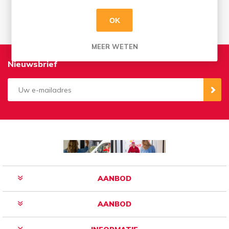
Vrij te kiezen - wat er voor u past
OK
MEER WETEN
Nieuwsbrief
Aanmelden
Opzeggen
AANBOD
AANBOD