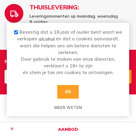
THUISLEVERING:
Leveringsmomenten op maandag, woensdag
& vrijdag
Vrij te kiezen - wat er voor u past
Bevestig dat u 18 jaar of ouder bent want we
verkopen
én dat u cookies aanvaardt,
alcohol
want die helpen ons om betere diensten te
verlenen.
Door gebruik te maken van onze diensten,
Nieuwsbrief
verklaart u 18+ te zijn
én stem je toe om cookies te ontvangen.
Aanmelden
Opzeggen
OK
MEER WETEN
AANBOD