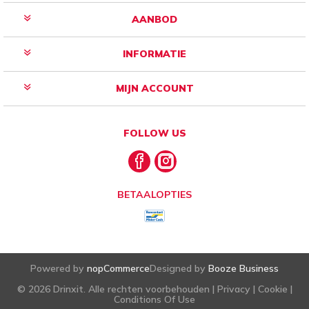
AANBOD
INFORMATIE
MIJN ACCOUNT
FOLLOW US
BETAALOPTIES
Powered by
nopCommerce
Designed by
Booze Business
© 2026 Drinxit. Alle rechten voorbehouden |
Privacy
|
Cookie
|
Conditions Of Use